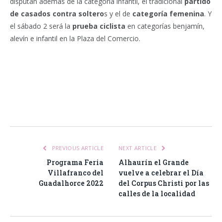
disputan además de la categoría infantil, el tradicional
partido
de casados contra soltero
s y el de
categoría femenina
. Y
el sábado 2 será la
prueba ciclista
en categorías benjamín,
alevín e infantil en la Plaza del Comercio.
Facebook
Twitter
Pinterest
LinkedIn
Tumblr
Email
WhatsA
PREVIOUS ARTICLE
NEXT ARTICLE
Programa Feria
Alhaurín el Grande
Villafranco del
vuelve a celebrar el Día
Guadalhorce 2022
del Corpus Christi por las
calles de la localidad