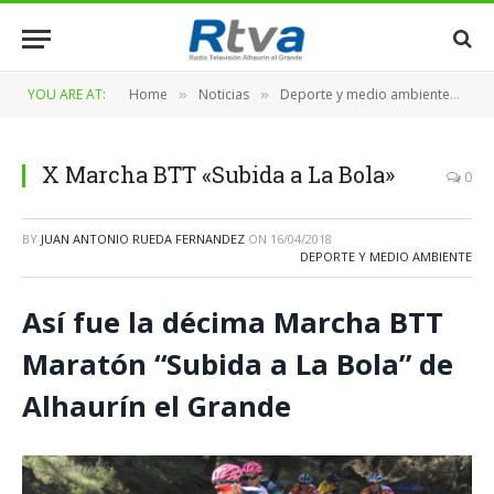
YOU ARE AT:
Home
Noticias
Deporte y medio ambiente
X
»
»
»
X Marcha BTT «Subida a La Bola»
0
BY
JUAN ANTONIO RUEDA FERNANDEZ
ON
16/04/2018
DEPORTE Y MEDIO AMBIENTE
Así fue la décima Marcha BTT
Maratón “Subida a La Bola” de
Alhaurín el Grande