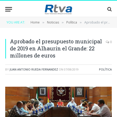
YOU ARE AT:
Home
Noticias
Política
Aprobado el presupuesto municipal de 2019 en Alhaurín el Grande: 22 millones de euros
»
»
»
Aprobado el presupuesto municipal
0
de 2019 en Alhaurín el Grande: 22
millones de euros
BY
JUAN ANTONIO RUEDA FERNANDEZ
ON
07/08/2019
POLÍTICA