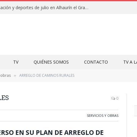
Campamentos de educación y deportes de julio en Alhaurín el Grande y Villa del Guadalhorce
TV
QUIÉNES SOMOS
CONTACTO
TV A 
y obras
ARREGLO DE CAMINOS RURALES
»
LES
0
SERVICIOS Y OBRAS
RSO EN SU PLAN DE ARREGLO DE