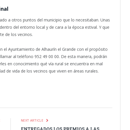
inal
ado a otros puntos del municipio que lo necesitaban. Unas
ntro del entorno local y de cara a la época estival. Y que
e de los vecinos.
n el Ayuntamiento de Alhaurín el Grande con el propósito
 llamar al teléfono 952 49 00 00. De esta manera, podrán
les en conocimiento qué vía rural se encuentra en mal
lidad de vida de los vecinos que viven en áreas rurales.
itter
Pinterest
LinkedIn
Tumblr
Email
WhatsApp
E
NEXT ARTICLE
O
ENTREGADOS LOS PREMIOS A LAS