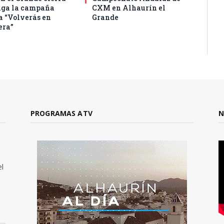
aga la campaña
CXM en Alhaurín el
a “Volverás en
Grande
era”
PROGRAMAS ATV
N
el