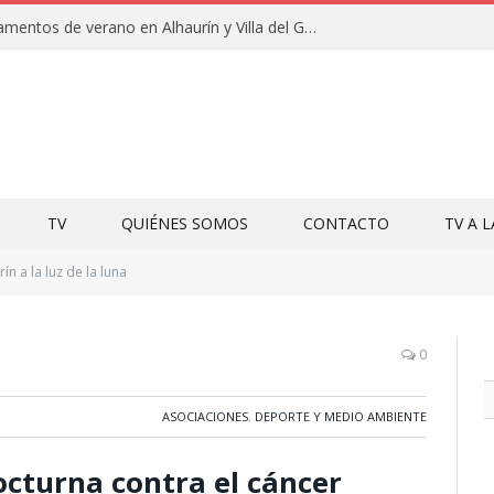
Clausuras de los campamentos de verano en Alhaurín y Villa del Guadalhorce 2026
TV
QUIÉNES SOMOS
CONTACTO
TV A 
ín a la luz de la luna
0
ASOCIACIONES
,
DEPORTE Y MEDIO AMBIENTE
octurna contra el cáncer