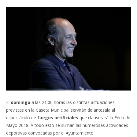
El
domingo
a las 21:00 horas las distintas actuaciones
previstas en la Caseta Municipal servirán de antesala al
espectáculo de
fuegos artificiales
que clausurará la Feria de
Mayo 2018. A todo esto se suman las numerosas actividades
deportivas convocadas por el Ayuntamiento.