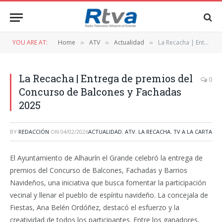
YOU ARE AT:
Home
ATV
Actualidad
La Recacha | Entrega de premios del Concurso de Balcones y Fachadas 2025
»
»
»
La Recacha | Entrega de premios del
0
Concurso de Balcones y Fachadas
2025
BY
REDACCIÓN
ON
04/02/2026
ACTUALIDAD
,
ATV
,
LA RECACHA
,
TV A LA CARTA
El Ayuntamiento de Alhaurín el Grande celebró la entrega de
premios del Concurso de Balcones, Fachadas y Barrios
Navideños, una iniciativa que busca fomentar la participación
vecinal y llenar el pueblo de espíritu navideño. La concejala de
Fiestas, Ana Belén Ordóñez, destacó el esfuerzo y la
creatividad de todos los participantes. Entre los ganadores,