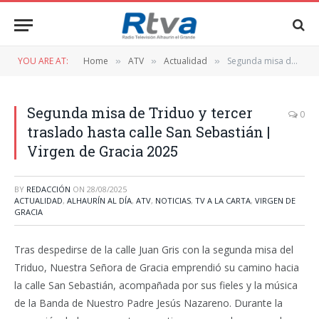
YOU ARE AT:
Home
ATV
Actualidad
Segunda misa de Triduo y tercer traslado hasta calle San Sebastián | Virgen de Gracia 2025
»
»
»
Segunda misa de Triduo y tercer
0
traslado hasta calle San Sebastián |
Virgen de Gracia 2025
BY
REDACCIÓN
ON
28/08/2025
ACTUALIDAD
,
ALHAURÍN AL DÍA
,
ATV
,
NOTICIAS
,
TV A LA CARTA
,
VIRGEN DE
GRACIA
Tras despedirse de la calle Juan Gris con la segunda misa del
Triduo, Nuestra Señora de Gracia emprendió su camino hacia
la calle San Sebastián, acompañada por sus fieles y la música
de la Banda de Nuestro Padre Jesús Nazareno. Durante la