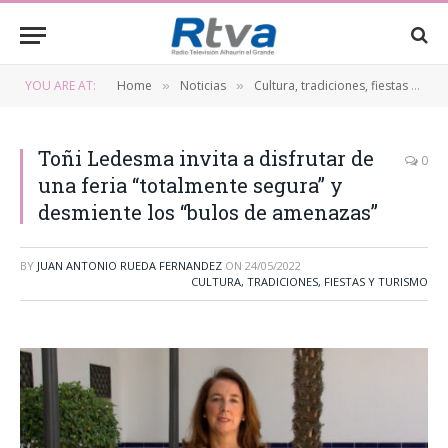
YOU ARE AT:
Home
Noticias
Cultura, tradiciones, fiestas y turismo
»
»
Toñi Ledesma invita a disfrutar de
0
una feria “totalmente segura” y
desmiente los “bulos de amenazas”
BY
JUAN ANTONIO RUEDA FERNANDEZ
ON
24/05/2022
CULTURA, TRADICIONES, FIESTAS Y TURISMO