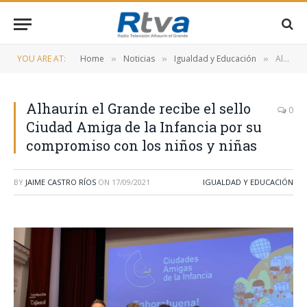
YOU ARE AT:
Home
Noticias
Igualdad y Educación
Alhaurín el Grande recibe el sello Ciudad Amiga de la Infancia por su compromiso con los niños y niñas
»
»
»
Alhaurín el Grande recibe el sello
0
Ciudad Amiga de la Infancia por su
compromiso con los niños y niñas
BY
JAIME CASTRO RÍOS
ON
17/09/2021
IGUALDAD Y EDUCACIÓN