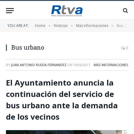
YOU ARE AT:
Home
Noticias
Más informaciones
Bus urbano
»
»
»
Bus urbano
0
BY
JUAN ANTONIO RUEDA FERNANDEZ
ON
16/06/2017
MÁS INFORMACIONES
El Ayuntamiento anuncia la
continuación del servicio de
bus urbano ante la demanda
de los vecinos