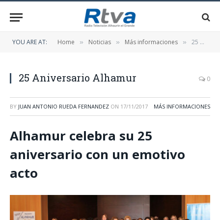
YOU ARE AT:
Home
Noticias
Más informaciones
25 Aniversario Alhamur
»
»
»
25 Aniversario Alhamur
0
BY
JUAN ANTONIO RUEDA FERNANDEZ
ON
17/11/2017
MÁS INFORMACIONES
Alhamur celebra su 25
aniversario con un emotivo
acto