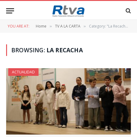
YOU ARE AT:
Home
TV A LA CARTA
Category: "La Recacha" (Page 2)
»
»
BROWSING:
LA RECACHA
ACTUALIDAD